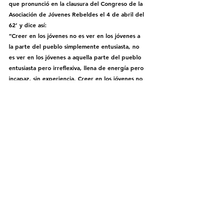
que pronunció en la clausura del Congreso de la 
Asociación de Jóvenes Rebeldes el 4 de abril del 
62’ y dice así: 
“Creer en los jóvenes no es ver en los jóvenes a 
la parte del pueblo simplemente entusiasta, no 
es ver en los jóvenes a aquella parte del pueblo 
entusiasta pero irreflexiva, llena de energía pero 
incapaz, sin experiencia. Creer en los jóvenes no 
es ver a los jóvenes simplemente con ese desdén 
con que muchas veces las personas adultas miran 
a la juventud.  Creer en los jóvenes es ver en 
ellos, además de entusiasmo, capacidad; además 
de energía, responsabilidad; además de 
juventud, ¡pureza, heroísmo, carácter, voluntad, 
amor a la Patria, fe en la Patria! ¡Amor a la 
Revolución, fe en la Revolución, confianza en sí 
mismos, convicción profunda de que la juventud 
puede, de que la juventud es capaz, convicción 
profunda de que sobre los hombros de la 
juventud se pueden depositar grandes tareas!”.