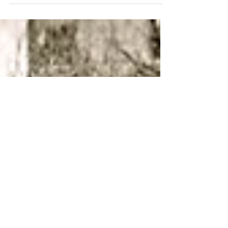
Por Shariana Ferrer-Núñez y K. Rebecca Rosa
Encarnación