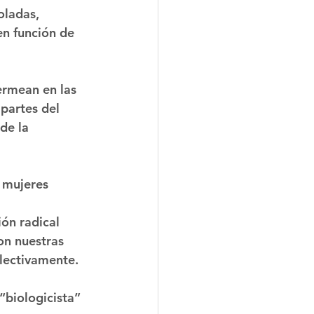
oladas, 
en función de 
ermean en las
 partes del 
de la 
 mujeres 
 
ión radical 
on nuestras 
olectivamente.
“biologicista” 