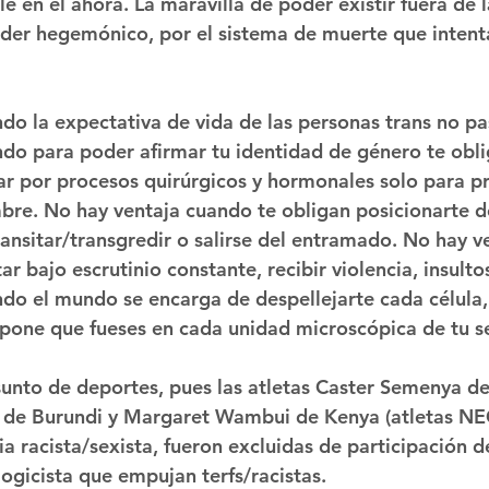
le en el ahora. La maravilla de poder existir fuera de 
der hegemónico, por el sistema de muerte que intent
do la expectativa de vida de las personas trans no pa
do para poder afirmar tu identidad de género te obli
ar por procesos quirúrgicos y hormonales solo para pr
re. No hay ventaja cuando te obligan posicionarte de
transitar/transgredir o salirse del entramado. No hay 
tar bajo escrutinio constante, recibir violencia, insulto
do el mundo se encarga de despellejarte cada célula
supone que fueses en cada unidad microscópica de tu se
asunto de deportes, pues las atletas Caster Semenya de
 de Burundi y Margaret Wambui de Kenya (atletas NE
a racista/sexista, fueron excluidas de participación d
ogicista que empujan terfs/racistas.