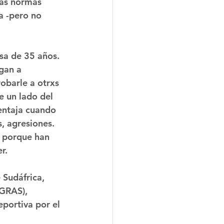
las normas 
a -pero no 
sa de 35 años. 
gan a 
obarle a otrxs 
 un lado del 
ventaja cuando 
s, agresiones. 
, porque han 
r.
 Sudáfrica, 
GRAS), 
eportiva por el 