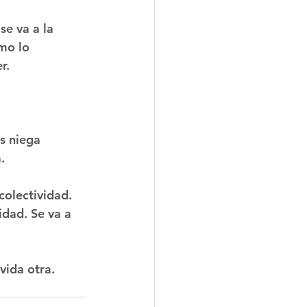
e va a la 
mo lo 
r.
s niega 
.
olectividad. 
idad. Se va a 
vida otra. 