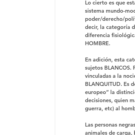
Lo cierto es que est
sistema mundo-mode
poder/derecho/polít
decir, la categoría 
diferencia fisiológ
HOMBRE.
En adición, esta ca
sujetos BLANCOS. P
vinculadas a la no
BLANQUITUD. Es dec
europeo” la distinc
decisiones, quien m
guerra, etc) al hom
Las personas negras
animales de carga, 