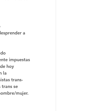
 
desprender a 
ido 
ente impuestas 
 de hoy 
 la 
istas trans-
 trans se 
 hombre/mujer. 