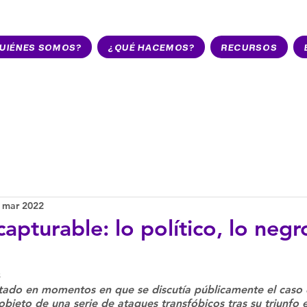
UIÉNES SOMOS?
¿QUÉ HACEMOS?
RECURSOS
 mar 2022
capturable: lo político, lo negr
3
ctado en momentos en que se discutía públicamente el caso d
bjeto de una serie de ataques transfóbicos tras su triunfo en