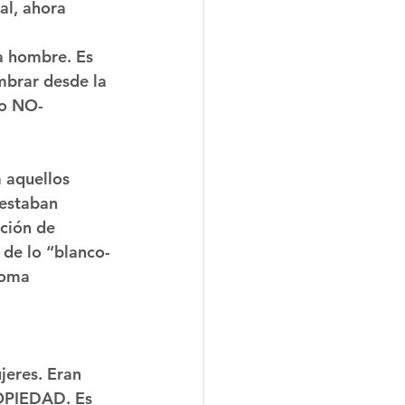
al, ahora 
a hombre. Es 
mbrar desde la 
lo NO-
 aquellos 
estaban 
ción de 
de lo “blanco-
toma 
jeres. Eran 
ROPIEDAD. Es 