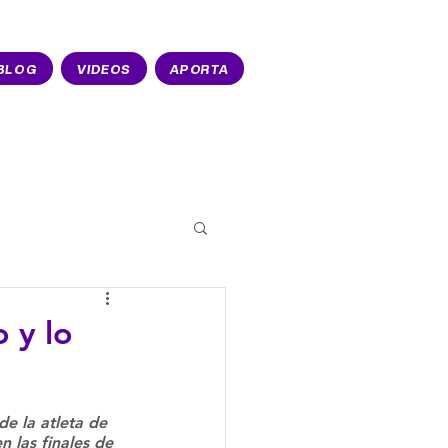
BLOG
VIDEOS
APORTA
o y lo
e la atleta de 
 las finales de 