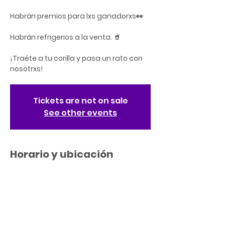
Habrán premios para lxs ganadorxs👀
Habrán refrigerios a la venta. 🥤
¡Traéte a tu corilla y pasa un rato con
nosotrxs!
Tickets are not on sale
See other events
Horario y ubicación
25 ago 2022, 18:30
51 C. Robles, Rio Piedras, 51 C. Robles, San
Juan, 00925, Puerto Rico